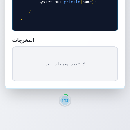
System
.
out
.
println
(
name
)
;
}
}
المخرجات
لا توجد مخرجات بعد
1
/
13